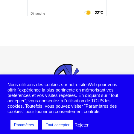
Nous utilisons des cookies sur notre site Web pour vous
offrir l'expérience la plus pertinente en mémorisant vos
préférences et vos visites répétées. En cliquant sur "Tout
accepter", vous consentez à l'utilisation de TOUS les
cookies. Toutefois, vous pouvez visiter "Paramètres des
2026 - Copyright © ASCSS -
cookies" pour fournir un consentement contrôlé.
Politique de confidentialité
Agenda
Contact
Rejeter
Paramètres
Tout accepter