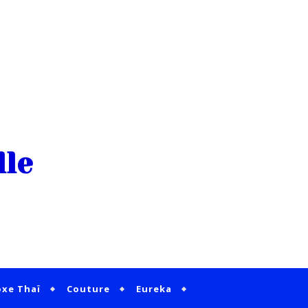
xe Thaï
Couture
Eureka