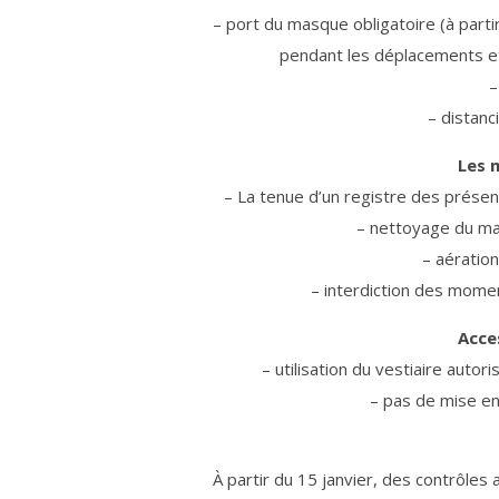
– port du masque obligatoire (à part
pendant les déplacements et 
–
– distanc
Les 
– La tenue d’un registre des présen
– nettoyage du ma
– aération
– interdiction des momen
Acces
– utilisation du vestiaire auto
– pas de mise en
À partir du 15 janvier, des contrôles