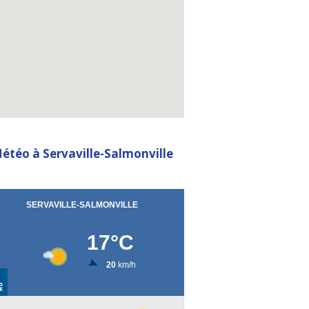
embed a google map in html
étéo à Servaville-Salmonville