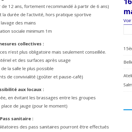
16
ir de 12 ans, fortement recommandé à partir de 6 ans)
m
la durée de l’activité, hors pratique sportive
Voir
 lavage des mains
iation sociale minimum 1m
mesures collectives :
15è
ces n’est plus obligatoire mais seulement conseillée.
tériel et des surfaces après usage
Bell
 de la salle le plus possible
Atel
ts de convivialité (goûter et pause-café)
Salm
sibilité aux locaux :
risée, en évitant les brassages entre les groupes
 place de jauge (pour le moment)
Pass sanitaire :
 aléatoires des pass sanitaires pourront être effectués