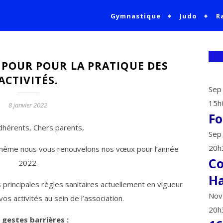
Gymnastique
Judo
R
A.S.C.S.S.
 POUR POUR LA PRATIQUE DES
ACTIVITÉS.
Se
15h
8 janvier 2022
Fo
dhérents, Chers parents,
Se
20h
i-même nous vous renouvelons nos vœux pour l’année
Co
2022.
Ha
rincipales règles sanitaires actuellement en vigueur
No
vos activités au sein de l’association.
20h
 gestes barrières :