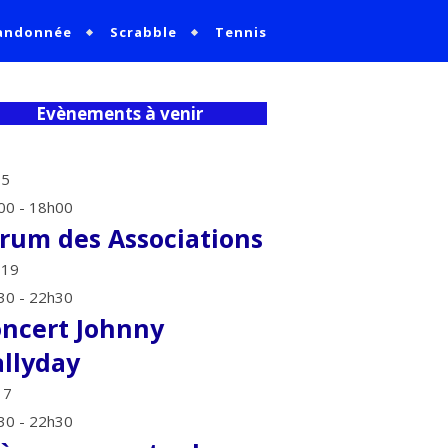
andonnée
Scrabble
Tennis
Evènements à venir
p
5
00
-
18h00
rum des Associations
p
19
30
-
22h30
ncert Johnny
llyday
v
7
30
-
22h30